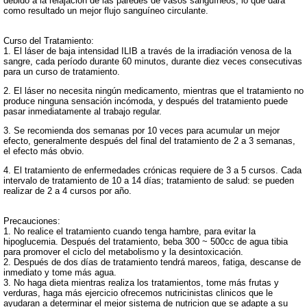
debido a la relajación de las paredes de vasos sanguíneos, lo que dará
como resultado un mejor flujo sanguíneo circulante.
Curso del Tratamiento:
1. El láser de baja intensidad ILIB a través de la irradiación venosa de la
sangre, cada período durante 60 minutos, durante diez veces consecutivas
para un curso de tratamiento.
2. El láser no necesita ningún medicamento, mientras que el tratamiento no
produce ninguna sensación incómoda, y después del tratamiento puede
pasar inmediatamente al trabajo regular.
3. Se recomienda dos semanas por 10 veces para acumular un mejor
efecto, generalmente después del final del tratamiento de 2 a 3 semanas,
el efecto más obvio.
4. El tratamiento de enfermedades crónicas requiere de 3 a 5 cursos. Cada
intervalo de tratamiento de 10 a 14 días; tratamiento de salud: se pueden
realizar de 2 a 4 cursos por año.
Precauciones:
1. No realice el tratamiento cuando tenga hambre, para evitar la
hipoglucemia. Después del tratamiento, beba 300 ~ 500cc de agua tibia
para promover el ciclo del metabolismo y la desintoxicación.
2. Después de dos días de tratamiento tendrá mareos, fatiga, descanse de
inmediato y tome más agua.
3. No haga dieta mientras realiza los tratamientos, tome más frutas y
verduras, haga más ejercicio ofrecemos nutricinistas clinicos que le
ayudaran a determinar el mejor sistema de nutricion que se adapte a su