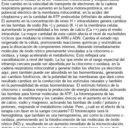
Este cambio en la velocidad de transporte de electrones de la cadena
respiratoria genera un aumento en la fuerza motora-protónica, en el
potencial eléctrico de la membrana mitocondrial, en la acidez del
citoplasma y en la cantidad de ATP endocelular (trifosfato de adenosina).
El aumento en la concentración de iones H + intracelulares genera cambios
en las bombas de sodio (Na +) y potasio (K +) en la membrana celular,
aumentando la permeabilidad a los iones de calcio (Ca ++) para el medio
intracelular. La mayor cantidad de este catión afecta el nivel de nucleótidos
cíclicos que modulan la síntesis de ARN y ADN. Cambia el estado rojo
oxigenado de la célula, promoviendo reacciones químicas y enzimáticas
para la disociación de componentes internos, liberando inmediatamente
moléculas de óxido nítrico previamente vinculadas a la citocromo c-
oxidasa, y luego acelerando el metabolismo; Esto reflejará una
vasodilatación a nivel del tejido. La luz que emite en el rango espectral del
infrarrojo cercano puede ser absorbida por la citocromo c-oxidasa, en la
cadena respiratoria mitocondrial y generar todos los efectos ya descritos
aquí, pero también puede ser absorbida en las biomembranas, generando
así cambios fotofísicos, de la polaridad de las membranas que dará como
resultado cambios en la conducción de los estímulos neurales y también
en la permeabilidad de estas biomembranas. El estímulo fotónico de la
citocromo c oxidasa mejora la producción de energía intracelular, activando
las bombas para formar moléculas de ATP; La fotorrespuesta de las
proteínas de membrana y los canales iónicos es el aumento en la entrada
de calcio, sodio y magnesio, activando las bombas de sodio / potasio y
protones, mejorando el metabolismo celular. Pero, ¿cuál es el efecto de la
terapia con láser en la sangre circulante? El fotorreceptor será la
hemoglobina, que también es una hemoproteína, así como la citocromo c-
oxidasa, promoviendo así la fotodisconexión de las moléculas de óxido
nítrico (NO) y, resultando en un aumento inmediato de la microcirculación,