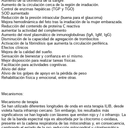
Aumento de la oximetría de la sangre.
Aumento de la circulación cerca de la región de irradiación.
Control de enzimas hepáticas (TGP y TGO)
SOD aumentado
Reducción de la presión intraocular (buena para el glaucoma)
Mejora hemodinámica del feto tras la irradiación de la mujer embarazada.
Reducción del contenido de proteína C reactiva
aumentar la actividad del complemento
Aumento del nivel plasmático de inmunoglobulinas (IgA, IgM, IgG)
Disminución de la capacidad de agregación de trombocitos
Activación de la fibrinólisis que aumenta la circulación periférica.
Efectos clínicos
Mejora de la calidad del sueño.
Sensación de bienestar y confianza en sí mismo.
Mejor disposición para realizar tareas físicas.
Facilitación para actividades cognitivas.
Alivio del dolor
Alivio de los golpes de apoyo en la pérdida de peso
Rehabilitación física y emocional, entre otras.
Mecanismos:
Mecanismo de terapia
Se han utilizado diferentes longitudes de onda en esta terapia ILIB, desde
violeta hasta infrarrojo cercano. Sin embargo, los resultados más
significativos se han logrado con láseres que emiten rojo y / o infrarrojo. La
luz de la banda espectral roja es absorbida por la citocromo c-oxidasa,
presente en la cadena respiratoria de las mitocondrias y, en consecuencia,
cambiando el estado de la oxi- reducción mitocondrial y citoplasmática.