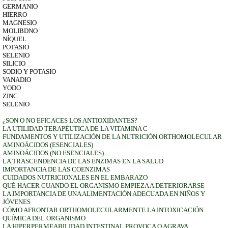
GERMANIO
HIERRO
MAGNESIO
MOLIBDNO
NÍQUEL
POTASIO
SELENIO
SILICIO
SODIO Y POTASIO
VANADIO
YODO
ZINC
SELENIO
¿SON O NO EFICACES LOS ANTIOXIDANTES?
LA UTILIDAD TERAPÉUTICA DE LA VITAMINA C
FUNDAMENTOS Y UTILIZACIÓN DE LA NUTRICIÓN ORTHOMOLECULAR
AMINOÁCIDOS (ESENCIALES)
AMINOÁCIDOS (NO ESENCIALES)
LA TRASCENDENCIA DE LAS ENZIMAS EN LA SALUD
IMPORTANCIA DE LAS COENZIMAS
CUIDADOS NUTRICIONALES EN EL EMBARAZO
QUÉ HACER CUANDO EL ORGANISMO EMPIEZA A DETERIORARSE
LA IMPORTANCIA DE UNA ALIMENTACIÓN ADECUADA EN NIÑOS Y
JÓVENES
CÓMO AFRONTAR ORTHOMOLECULARMENTE LA INTOXICACIÓN
QUÍMICA DEL ORGANISMO
LA HIPERPERMEABILIDAD INTESTINAL PROVOCA O AGRAVA