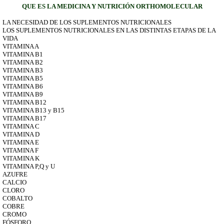
QUE ES LA MEDICINA Y NUTRICIÓN ORTHOMOLECULAR
LA NECESIDAD DE LOS SUPLEMENTOS NUTRICIONALES
LOS SUPLEMENTOS NUTRICIONALES EN LAS DISTINTAS ETAPAS DE LA
VIDA
VITAMINA A
VITAMINA B1
VITAMINA B2
VITAMINA B3
VITAMINA B5
VITAMINA B6
VITAMINA B9
VITAMINA B12
VITAMINA B13 y B15
VITAMINA B17
VITAMINA C
VITAMINA D
VITAMINA E
VITAMINA F
VITAMINA K
VITAMINA P,Q y U
AZUFRE
CALCIO
CLORO
COBALTO
COBRE
CROMO
FÓSFORO