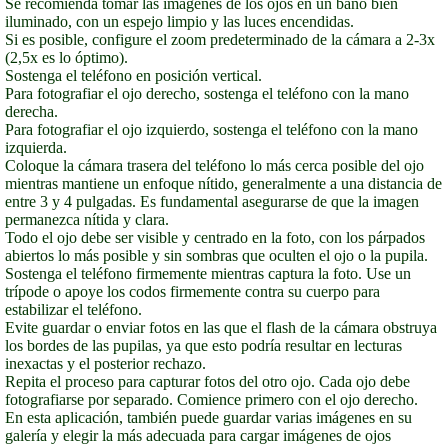
Se recomienda tomar las imágenes de los ojos en un baño bien
iluminado, con un espejo limpio y las luces encendidas.
Si es posible, configure el zoom predeterminado de la cámara a 2-3x
(2,5x es lo óptimo).
Sostenga el teléfono en posición vertical.
Para fotografiar el ojo derecho, sostenga el teléfono con la mano
derecha.
Para fotografiar el ojo izquierdo, sostenga el teléfono con la mano
izquierda.
Coloque la cámara trasera del teléfono lo más cerca posible del ojo
mientras mantiene un enfoque nítido, generalmente a una distancia de
entre 3 y 4 pulgadas. Es fundamental asegurarse de que la imagen
permanezca nítida y clara.
Todo el ojo debe ser visible y centrado en la foto, con los párpados
abiertos lo más posible y sin sombras que oculten el ojo o la pupila.
Sostenga el teléfono firmemente mientras captura la foto. Use un
trípode o apoye los codos firmemente contra su cuerpo para
estabilizar el teléfono.
Evite guardar o enviar fotos en las que el flash de la cámara obstruya
los bordes de las pupilas, ya que esto podría resultar en lecturas
inexactas y el posterior rechazo.
Repita el proceso para capturar fotos del otro ojo. Cada ojo debe
fotografiarse por separado. Comience primero con el ojo derecho.
En esta aplicación, también puede guardar varias imágenes en su
galería y elegir la más adecuada para cargar imágenes de ojos