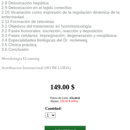
2.8 Detoxicación hepática
2.9 Detoxicación en el tejido conectivo
2.10 Vicariación como expresión de la regulación dinámica de la
enfermedad
2.11 Formación de retoxinas.
3.1 Objetivos del tratamiento en homotoxicología
3.2 Fases humorales: excreción, reacción y deposición.
3.3 Fases celulares: impregnación, degeneración y neoplásica.
3.4 Especialidades biológicas del Dr. reckeweg
3.5 Clínica práctica.
3.6 Conclusión
Metodologia ELearning.
Acreditacion Internacional (NO INCLUIDA)
149.00 $
Precio de Lista:
475.00 $
Ahorra:
326.00 $ (69%)
Cantidad: