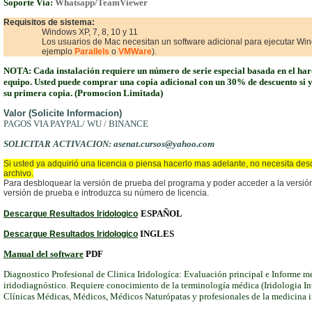
Soporte Via:
Whatsapp/
TeamViewer
Requisitos de sistema:
Windows XP, 7, 8, 10 y 11
Los usuarios de Mac necesitan un software adicional para ejecutar Wi
ejemplo
Parallels
o
VMWare
).
NOTA: Cada
instalación requiere un número de serie especial basada en el ha
equipo. Usted puede comprar una copia adicional con un 30% de descuento si y
su primera copia. (Promocion Limitada)
Valor (Solicite Informacion)
PAGOS VIA PAYPAL/ WU / BINANCE
SOLICITAR ACTIVACION: asenat.cursos@yahoo.com
Si usted ya adquirió una licencia o piensa hacerlo mas adelante, no necesita des
archivo.
Para desbloquear la versión de prueba del programa y poder acceder a la versión
versión de prueba e introduzca su número de licencia.
ESPAÑOL
Descargue Resultados Iridologico
INGLES
Descargue Resultados Iridologico
Manual del software
PDF
Diagnostico Profesional de Clinica Iridologíca: Evaluación principal e Informe m
iridodiagnóstico. Requiere conocimiento de la terminología médica (Iridologia In
Clínicas Médicas, Médicos, Médicos Naturópatas y profesionales de la medicina i