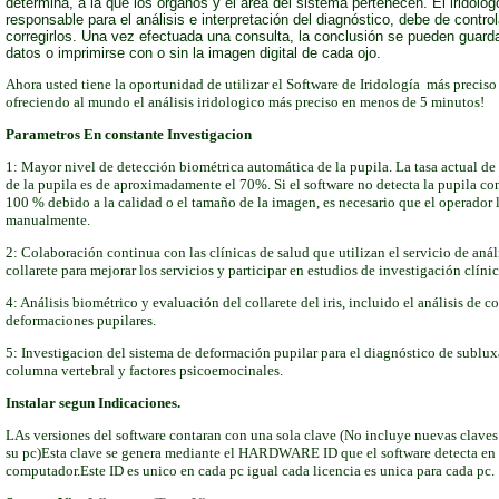
determina, a la que los órganos y el área del sistema pertenecen. El iridólog
responsable para el análisis e interpretación del diagnóstico, debe de control
corregirlos. Una vez efectuada una consulta, la conclusión se pueden guard
datos o imprimirse con o sin la imagen digital de cada ojo.
Ahora usted tiene la oportunidad de utilizar el Software de Iridología más preciso 
ofreciendo al mundo el análisis iridologico más preciso en menos de 5 minutos!
Parametros En constante Investigacion
1: Mayor nivel de detección biométrica automática de la pupila. La tasa actual d
de la pupila es de aproximadamente el 70%. Si el software no detecta la pupila co
100 % debido a la calidad o el tamaño de la imagen, es necesario que el operador 
manualmente.
2: Colaboración continua con las clínicas de salud que utilizan el servicio de anál
collarete para mejorar los servicios y participar en estudios de investigación clínic
4: Análisis biométrico y evaluación del collarete del iris, incluido el análisis de 
deformaciones pupilares.
5: Investigacion del sistema de deformación pupilar para el diagnóstico de sublux
columna vertebral y factores psicoemocinales.
Instalar segun Indicaciones.
LAs versiones del software contaran con una sola clave
(No incluye nuevas claves
su pc)Esta clave se genera mediante el HARDWARE ID que el software detecta en
computador.Este ID es unico en cada pc igual cada licencia es unica para cada pc.