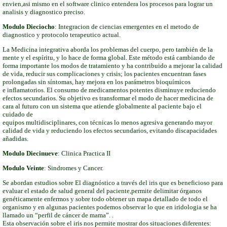
envien,asi mismo en el software clinico entendera los procesos para lograr un
analisis y diagnostico preciso.
Modulo Dieciocho
: Integracion de ciencias emergentes en el metodo de
diagnostico y protocolo terapeutico actual.
La Medicina integrativa aborda los problemas del cuerpo, pero también de la
mente y el espíritu, y lo hace de forma global. Este método está cambiando de
forma importante los modos de tratamiento y ha contribuido a mejorar la calidad
de vida, reducir sus complicaciones y crisis; los pacientes encuentran fases
prolongadas sin síntomas, hay mejora en los parámetros bioquímicos
e inflamatorios. El consumo de medicamentos potentes disminuye reduciendo
efectos secundarios. Su objetivo es transformar el modo de hacer medicina de
cara al futuro con un sistema que atiende globalmente al paciente bajo el
cuidado de
equipos multidisciplinares, con técnicas lo menos agresiva generando mayor
calidad de vida y reduciendo los efectos secundarios, evitando discapacidades
añadidas.
Modulo Diecinueve
:
Clinica Practica II
Modulo Veinte
: Sindromes y Cancer.
Se abordan estudios sobre El diagnóstico a través del iris que es beneficioso para
evaluar el estado de salud general del paciente,permite delimitar órganos
genéticamente enfermos y sobre todo obtener un mapa detallado de todo el
organismo y en algunas pacientes podemos observar lo que en iridologia se ha
llamado un “perfil de cáncer de mama”. .
Esta observación sobre el iris nos permite mostrar dos situaciones diferentes: