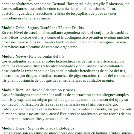
parte los síndromes conocidos: Bernard-Horner, Adie de, Argylle-Robertson, etc
Los estudiantes descubrirán cómo cambia de color, dimensiones , forma,
posición, igualdad y reacciones reflejas de lospupilas que pueden tener
importancia el análisis clínico.
Modulo Ocho -
Signos Distróficos Tóxicos Del Iris
En este Nivel de estudio, el estudiante aprenderá sobre el conjunto de cambios
distróficos tóxicos del iris y cómo el Iridodiagnostico permiten evaluar muchos
procesos tóxicos. Los estudiantes también descubren cómo los signos tóxicos
distróficos son síntomas de cambios organismo
Modulo Nueve -
Heterocromias del Iris
Los estudiantes aprenderán sobre heterochromias del iris y la diferenciación
entre los cambios difusos y locales heredados y adquiridas. Los estudiantes
descubrirán la importancia de las peculiaridades hereditarias de color del iris,
discromías por drogas o tóxicas, manchas de pigmentación, tintes del estroma del
iris y la importancia de por qué deben ser analizadas cuidadosamente.
Modulo Diez
- Anillos de Adaptación y Arcos
Los oftalmólogos consideran los anillos de contracción como pliegues simples
del iris, y explican su origen por el trabajo del aparato neuromotor del ojo y su
contracción, dilatación de las capas superficiales en el iris. Sin embargo,
iridologistas creen que otros factores deben ser tenidos en cuenta, ya que no todo
el mundo tiene esos anillos y arcos! Este nivel se analizarán varias teorías de por
qué ocurren estos anillos y arcos en el iris.
Modulo Once –
Signos de Triada Iridologica
Estos signos son en grupo de marcadores que consisten en laguna, criptas, surcos