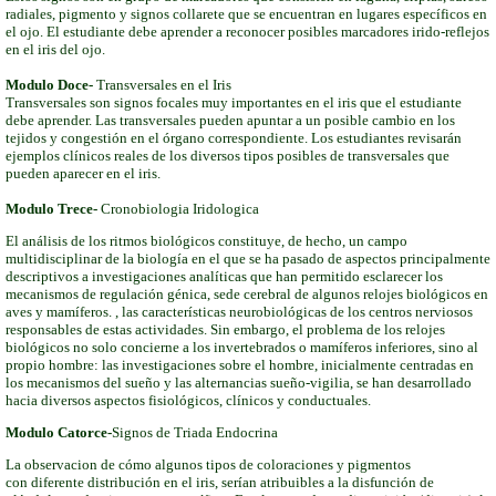
radiales, pigmento y signos collarete que se encuentran en lugares específicos en
el ojo. El estudiante debe aprender a reconocer posibles marcadores irido-reflejos
en el iris del ojo.
Modulo Doce-
Transversales en el Iris
Transversales son signos focales muy importantes en el iris que el estudiante
debe aprender. Las transversales pueden apuntar a un posible cambio en los
tejidos y congestión en el órgano correspondiente. Los estudiantes revisarán
ejemplos clínicos reales de los diversos tipos posibles de transversales que
pueden aparecer en el iris.
Modulo Trece-
Cronobiologia Iridologica
El análisis de los ritmos biológicos constituye, de hecho, un campo
multidisciplinar de la biología en el que se ha pasado de aspectos principalmente
descriptivos a investigaciones analíticas que han permitido esclarecer los
mecanismos de regulación génica, sede cerebral de algunos relojes biológicos en
aves y mamíferos. , las características neurobiológicas de los centros nerviosos
responsables de estas actividades. Sin embargo, el problema de los relojes
biológicos no solo concierne a los invertebrados o mamíferos inferiores, sino al
propio hombre: las investigaciones sobre el hombre, inicialmente centradas en
los mecanismos del sueño y las alternancias sueño-vigilia, se han desarrollado
hacia diversos aspectos fisiológicos, clínicos y conductuales.
Modulo Catorce-
Signos de Triada Endocrina
La observacion de cómo algunos tipos de coloraciones y pigmentos
con diferente distribución en el iris, serían atribuibles a la disfunción de