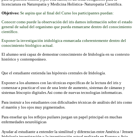
licenciatura en Naturopatía y Medicina Holística- Naturopatia Cientifica.
Objetivos:
Se aspira que al final del Curso los participantes puedan:
Conocer como puede la observación del iris darnos información sobre el estado
general de salud del organismo que pueda enmarcarse dentro del conocimiento
científico.
Exponer la investigación iridológica enmarcada coherentemente dentro del
conocimiento biológico actual.
El alumno
será
capaz de demostrar
conocimiento de
Iridología
en su contexto
histórico y
contemporáneo.
Que el
estudiante entienda
las
hipótesis centrales
de
Iridología
.
Exponer a los alumnos
con las técnicas
específicas de
la lectura
del iris
y
comenzar a
practicar el uso de
una lente
de aumento,
sistemas de cámaras
y
sistemas
Iriscopio
digitales.
Asi como de nuevas tecnologias informaticas.
Para
instruir a los estudiantes
con
dificultades
técnicas de análisis
del iris
como
el marrón
y los ojos
muy
pigmentados.
Para
enseñar
qu los
reflejos
puilares
juegan
un papel
principal
en muchas
enfermedades
neurológicas
Ayudar al
estudiante
a entender la
similitud y
diferencias entre
América
/ Jensen
Iridología
investigación y
la investigación actual
realizada en
Europa y
Asia.