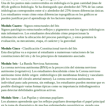
Una de los puntos más controvertidos en iridología es la gran cantidad (mas de
40) de gráficos Iridología. Se ha distinguido que alrededor del 70% de las cartas
iridologícas corresponden entre sí y alrededor del 25% tienen diferencias únicas.
Los estudiantes veran cómo estas diferencias topográficas en los gráficos se
pueden justificar por el aprendizaje de los factores importantes.
Modulo Cuatro
- Signos estructurales del Iris
Signos patológicos estructurales reflejos y pigmentos son los signos iridologicos
más informativos. Los estudiantes descubrirán cómo proporcionan la
información sobre la ubicación del proceso patológico, y estos permiten la
evaluación, su mecanismo, etapa, el carácter y la gravedad.
Modulo Cinco -
Clasificación Constitucional través del Iris
Esta disciplina va a exponer al estudiante a numerosas variaciones de las
constituciones del iris y de los principios de tratamiento asociado.
Modulo Seis
- La Banda Nerviosa Autonoma.
La corona nerviosa autónoma (BNA) es la proyección del sistema nervioso
autónomo (vegetativo). Los estudiantes descubrirán cómo la Corona nervioso
autónomo tiene doble origen: embriológico (de membranas fetales) y vasculares
(de los vasos del círculo arterial menor). La corona nerviosa autónoma es
individual para cada persona, sin embargo, los estudiantes pueden mostrar que es
posible distinguir varias formas típicas como su importancia iridodiagnostica
para detectar debilidades genéticas activas.
Modulo Siete –
Las Pupilas y síntomas pupilares
Los alumnos aprenderán que los reflejos pupilares desempeñan el papel principal
en la toma de diagnóstico de muchas enfermedades neurológicas, siendo una