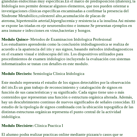
glándulas endocrinas muy específicas.
En el marco de predisposición (diatesis), la
Iridología nos permite destacar algunos elementos, que nos pueden orientar a
investigaciones clínicas específicas encaminadas a confirmar la presencia del
Síndrome Metabólic
o,
colesterol alto,acumulación de placas de
ateroma, hipertensión arterial,hiperglucemia y resistencia a la insulina.Asi mismo
se expone las triadas en eje neuroendocrino e inmune.Se presentan ejemplos en
area inmune e infecciones en virus,bacterias y hongos.
Modulo Quince-
Metodos de Examinacion Iridologica Profesional
Los estudiantes aprenderán como la conclusión iridodiagnostica se realiza de
acuerdo a la apariencia del iris y sus signos, basando métodos iridodiagnosticos
en el examen visual e iridoscopia del iris. Los dispositivos utilizados para
procedimientos de examen iridologico incluyendo la evaluación con sistemas
informatizados se tratan con detalles en este modulo.
Modulo Dieciseis:
Semiologia Clinica Iridologica
Este modulo representa el estudio de los signos detectables por la observación
del iris.Es un gran trabajo de reconocimiento y catalogación de signos en
función de sus características y su significado. Cada signo tiene uno o más
contenidos que representan una función o estructura orgánica alterada. Además,
hay un descubrimiento continuo de nuevos significados de señales conocidas. El
estudio de la tipología de signos combinada con la ubicación topográfica de las
distintas estructuras orgánicas representa el punto central de la actividad
iridológica.
Modulo Diecisiete:
Clinica Practica I
El alumno podra realizar practicas online mediante pizzara/o casos que se