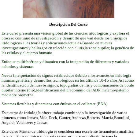
Descripcion Del Curso
Este curso presenta una visión global de las ciencias iridologicas y explora el
proceso continuo de investigación y desarrollo que van desde los principios
iridologicos a las teorías y aplicaciones actuales-
Basado en nuevas
investigaciones y hallazgos en relación con el iris,l
a zona pupilar, la genética de
las células y el cuerpo humano.
Enfoque multifacético y dinamico con la integración de diferentes y v
ariados
métodos y sistemas.
Nueva interpretación de signos establecidos debido a los avances en
fisiología
humana,genética y
desarrollos tecnológicos en los últimos 10-15 años.Asi como
l
a identificación de nuevos signos, topografías de iris y
combinaciones de borde
pupilar interno (bip),
Identificación del predominio del ADN materno/paterno
mediante biometria.
Sistemas flexibles y dinamicos con énfasis en el collarete (BNA)
Este c
urso de iridología ofrece trabajo combinado la investigación de varios
pioneros como Jensen, Vida-Deck, Gunter, Andrews,Roberts, Marcia,Bourdiol,
Angerer, Velchover y Jausas.
Este curso Master de Iridología se considera una excelente herramienta analítica
para la práctica clínica y, por esta razón, es un tema obligatorio para la