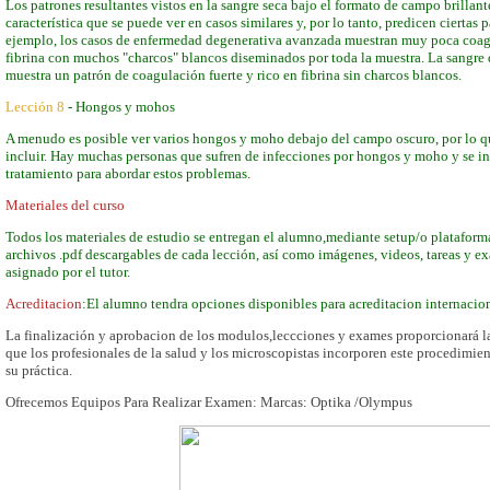
Los patrones resultantes vistos en la sangre seca bajo el formato de campo brillant
característica que se puede ver en casos similares y, por lo tanto, predicen ciertas 
ejemplo, los casos de enfermedad degenerativa avanzada muestran muy poca coa
fibrina con muchos "charcos" blancos diseminados por toda la muestra. La sangre 
muestra un patrón de coagulación fuerte y rico en fibrina sin charcos blancos.
Lección 8
- Hongos y mohos
A menudo es posible ver varios hongos y moho debajo del campo oscuro, por lo que
incluir. Hay muchas personas que sufren de infecciones por hongos y moho y se i
tratamiento para abordar estos problemas.
Materiales del curso
Todos los materiales de estudio se entregan el alumno,mediante setup/o plataforma
archivos .pdf descargables de cada lección, así como imágenes, videos, tareas y ex
asignado por el tutor.
Acreditacion
:El alumno tendra opciones disponibles para acreditacion internacion
La finalización y aprobacion de los modulos,leccciones y exames proporcionará la
que los profesionales de la salud y los microscopistas incorporen este procedimie
su práctica.
Ofrecemos Equipos Para Realizar Examen: Marcas: Optika /Olympus