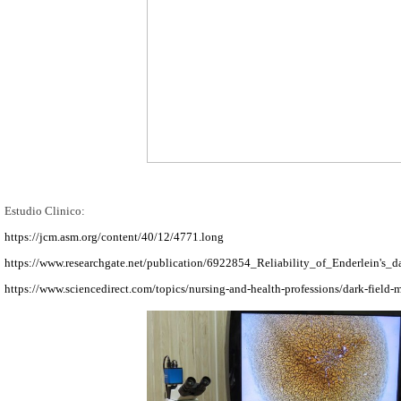
Estudio Clinico:
https://jcm.asm.org/content/40/12/4771.long
https://www.researchgate.net/publication/6922854_Reliability_of_Enderlein's_d
https://www.sciencedirect.com/topics/nursing-and-health-professions/dark-field-