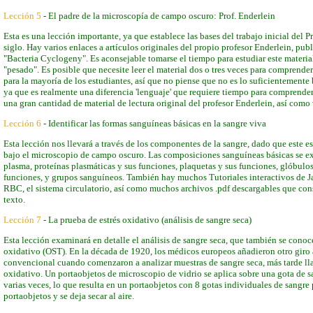
Lección 5
- El padre de la microscopía de campo oscuro: Prof. Enderlein
Esta es una lección importante, ya que establece las bases del trabajo inicial del P
siglo. Hay varios enlaces a artículos originales del propio profesor Enderlein, publ
"Bacteria Cyclogeny". Es aconsejable tomarse el tiempo para estudiar este materia
"pesado". Es posible que necesite leer el material dos o tres veces para comprende
para la mayoría de los estudiantes, así que no piense que no es lo suficientemente
ya que es realmente una diferencia 'lenguaje' que requiere tiempo para comprender
una gran cantidad de material de lectura original del profesor Enderlein, así como 
Lección 6
- Identificar las formas sanguíneas básicas en la sangre viva
Esta lección nos llevará a través de los componentes de la sangre, dado que este es
bajo el microscopio de campo oscuro. Las composiciones sanguíneas básicas se ex
plasma, proteínas plasmáticas y sus funciones, plaquetas y sus funciones, glóbulos
funciones, y grupos sanguíneos. También hay muchos Tutoriales interactivos de J
RBC, el sistema circulatorio, así como muchos archivos .pdf descargables que co
texto.
Lección 7
- La prueba de estrés oxidativo (análisis de sangre seca)
Esta lección examinará en detalle el análisis de sangre seca, que también se cono
oxidativo (OST). En la década de 1920, los médicos europeos añadieron otro giro 
convencional cuando comenzaron a analizar muestras de sangre seca, más tarde ll
oxidativo. Un portaobjetos de microscopio de vidrio se aplica sobre una gota de s
varias veces, lo que resulta en un portaobjetos con 8 gotas individuales de sangre
portaobjetos y se deja secar al aire.