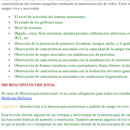
características del terreno sanguíneo mediante la monitorización de vídeo. Entre 
sangre viva y seca están:
El nivel de actividad del sistema inmunitario.
El estado de los glóbulos rojos.
Nivel de toxemia.
Hígado, colon, flora intestinal, metales pesados, inflamación silenciosa, es
HCL, etc.
Detección de la presencia de parásitos, levaduras, hongos, moho, y el gra
Observación de características asociadas con la capacidad de la sangre tr
Observación de rasgos asociados con malabsorción de proteínas.
Observación de características asociadas con la malabsorción de nutrientes
Observación de formas cristalinas como protoplastos, thalus fibroso, ácido
Observación de características asociadas con la disfunción del tracto gastr
Observación de características asociadas con condiciones degenerativas.
MICROSCOPIA NUTRICIONAL
El curso de Microscopía nutricional es un curso obligatorio para todos los estudi
Medicina Holistica
Lección 1
- Introducción a la microscopía nutricional o análisis de sangre en vivo
Esta lección discute algunas de las ventajas y desventajas de la microscopía de c
las funciones básicas de aumento y resolución. También presenta algunos de los 
lo que se puede ver e interpretar en este fascinante mundo de la microscopía de c