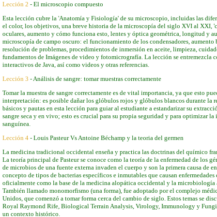
Lección 2
- El microscopio compuesto
Esta lección cubre la 'Anatomía y Fisiología' de su microscopio, incluidas las difere
el color, los objetivos, una breve historia de la microscopía del siglo XVI al XXI, 
oculares, aumento y cómo funciona esto, lentes y óptica geométrica, longitud y a
microscopía de campo oscuro: el funcionamiento de los condensadores, aumento b
resolución de problemas, procedimientos de inmersión en aceite, limpieza, cuida
fundamentos de Imágenes de video y fotomicrografía. La lección se entremezcla c
interactivos de Java, así como videos y otras referencias.
Lección 3
- Análisis de sangre: tomar muestras correctamente
Tomar la muestra de sangre correctamente es de vital importancia, ya que esto puede
interpretación: es posible dañar los glóbulos rojos y glóbulos blancos durante la 
básicos y pautas en esta lección para guiar al estudiante a estandarizar su extracci
sangre seca y en vivo; esto es crucial para su propia seguridad y para optimizar la
sanguínea.
Lección 4
- Louis Pasteur Vs Antoine Béchamp y la teoria del germen
La medicina tradicional occidental enseña y practica las doctrinas del químico fr
La teoría principal de Pasteur se conoce como la teoría de la enfermedad de los gé
de microbios de una fuente externa invaden el cuerpo y son la primera causa de en
concepto de tipos de bacterias específicos e inmutables que causan enfermedades 
oficialmente como la base de la medicina alopática occidental y la microbiología 
También llamado monomorfismo (una forma), fue adoptado por el complejo médico
Unidos, que comenzó a tomar forma cerca del cambio de siglo. Estos temas se discu
Royal Raymond Rife, Biological Terrain Analysis, Virology, Immunology y Fung
un contexto histórico.